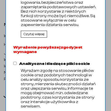
logowania, bezpieczeństwa oraz
zapamiętania podstawowych ustawień.
Bez nich korzystanie z niektórych
funkcji strony może być niemożliwe. Są
stosowane wyłącznie w celu
Nakrętka złącza DN080 1.4404 pol
zapewnienia działania serwisu.
Czytaj więcej
Indeks katalogowy
:
110000803
Armatura Spożywcza / Złącza / DIN /
Kategoria
:
Nakrętka
Wyrażenie powyższej zgody jest
wymagane
Jednostka miary
:
Sztuka
Indeks handlowy
:
11002044
Analityczne i śledzące pliki cookie
Identyfikator zewnętrzny
:
106666
Wyrażam zgodę na stosowanie plików
Nazwa oryginalna
:
Nut DIN DN080 AISI316L
cookie oraz podobnych technologii w
Producent
:
Domyślny
celu analizy sposobu korzystania ze
strony, mierzenia skuteczności działań
oraz ulepszania serwisu. Informacje te
mogą obejmować m.in. odwiedzane
Parametry
podstrony, czas korzystania ze strony
oraz interakcje użytkownika z
serwisem.
Kod Celny
73181639