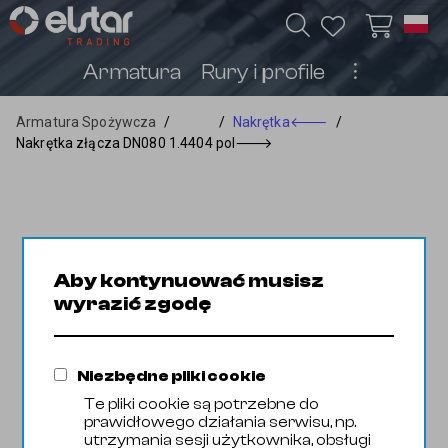
Armatura
Rury i profile
︙
Armatura Spożywcza
/
/
Nakrętka
🡐
/
Nakrętka złącza DN080 1.4404 pol
🡒
Aby kontynuować musisz
wyrazić zgodę
Niezbędne pliki cookie
Te pliki cookie są potrzebne do
prawidłowego działania serwisu, np.
utrzymania sesji użytkownika, obsługi