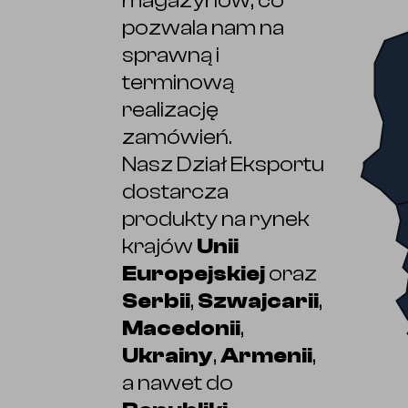
magazynów, co
pozwala nam na
sprawną i
terminową
realizację
zamówień.
Nasz Dział Eksportu
dostarcza
produkty na rynek
krajów
Unii
Europejskiej
oraz
Serbii
,
Szwajcarii
,
Macedonii
,
Ukrainy
,
Armenii
,
a nawet do