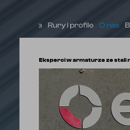
Armatura
Rury i profile
O nas
B
Eksperci w armaturze ze stali 