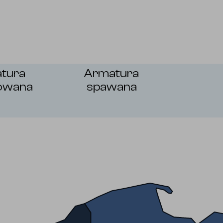
tura
Armatura
owana
spawana