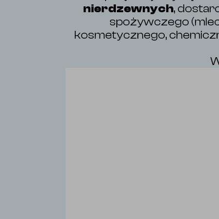
nierdzewnych
, dosta
spożywczego (mlecz
kosmetycznego, chemiczn
W