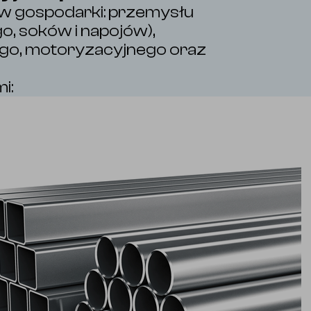
ów gospodarki: przemysłu
, soków i napojów),
go, motoryzacyjnego oraz
i: