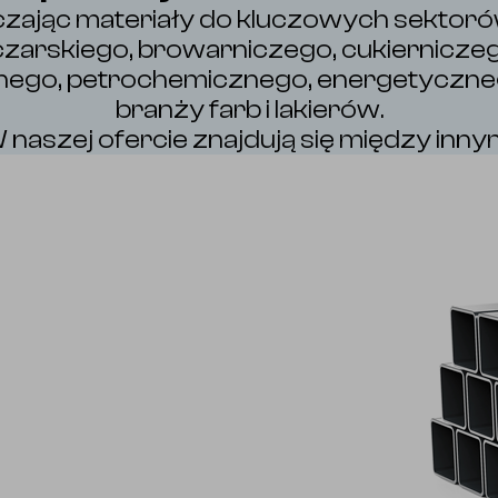
rczając materiały do kluczowych sektor
arskiego, browarniczego, cukierniczego
ego, petrochemicznego, energetyczne
branży farb i lakierów.
 naszej ofercie znajdują się między innym