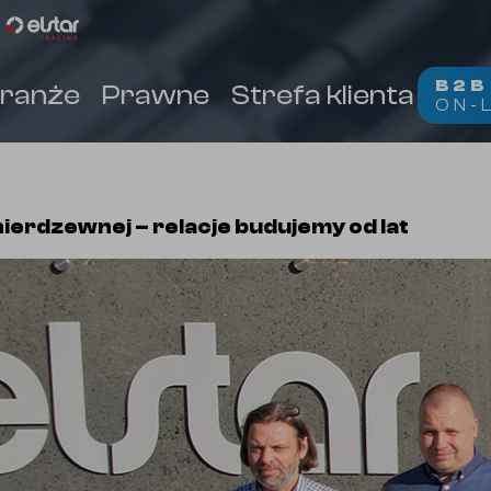
B2
ranże
Prawne
Strefa klienta
Kon
ON-
(
)
nierdzewnej – relacje budujemy od lat