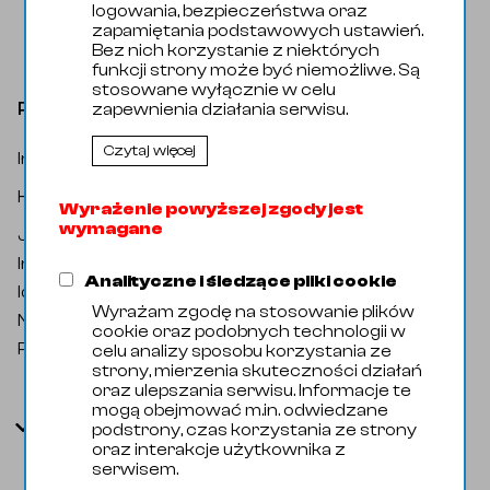
logowania, bezpieczeństwa oraz
zapamiętania podstawowych ustawień.
Bez nich korzystanie z niektórych
funkcji strony może być niemożliwe. Są
stosowane wyłącznie w celu
Pręt fi 008 1.4404
zapewnienia działania serwisu.
Czytaj więcej
Indeks katalogowy
:
Mat000572
Wyroby Hutnicze / Pręty / Pręt
Kategoria
:
okrągły
Wyrażenie powyższej zgody jest
wymagane
Jednostka miary
:
Kilogram
Indeks handlowy
:
58005090
Analityczne i śledzące pliki cookie
Identyfikator zewnętrzny
:
106047
Wyrażam zgodę na stosowanie plików
Nazwa oryginalna
:
Pręt fi 08 1.4404
cookie oraz podobnych technologii w
Producent
:
Domyślny
celu analizy sposobu korzystania ze
strony, mierzenia skuteczności działań
oraz ulepszania serwisu. Informacje te
mogą obejmować m.in. odwiedzane
Parametry
podstrony, czas korzystania ze strony
oraz interakcje użytkownika z
serwisem.
Kod Celny
72222031