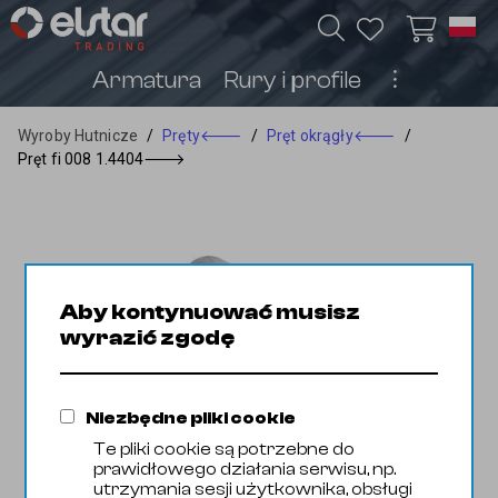
Armatura
Rury i profile
︙
Wyroby Hutnicze
/
Pręty
🡐
/
Pręt okrągły
🡐
/
Pręt fi 008 1.4404
🡒
Aby kontynuować musisz
wyrazić zgodę
Niezbędne pliki cookie
Te pliki cookie są potrzebne do
prawidłowego działania serwisu, np.
utrzymania sesji użytkownika, obsługi