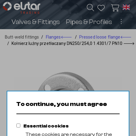
Valves & Fittings
Pipes & Profiles
︙
Butt-weld fittings
/
Flanges
🡐
/
Pressed loose flange
🡐
/
Kołnierz luźny przetłaczany DN250/254,0 1.4301/7 PN10
🡒
To continue, you must agree
Essential cookies
These cookies are necessary for the