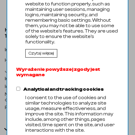
website to function properly, such as
maintaining user sessions, managing
logins, maintaining security, and
remembering basic settings. Without
them, you may not be able to use some
Kołnierz luźny przetłaczany DN250/254,0
of the website's features. They are used
1.4301/7 PN10
solely to ensure the website's
functionality.
Indeks katalogowy
:
złą002305
Czytaj więcej
Butt-weld fittings / Flanges / Pressed
Kategoria
:
loose flange
Wyrażenie powyższej zgody jest
Jednostka miary
:
Sztuka
wymagane
Indeks handlowy
:
31109048
Identyfikator zewnętrzny
:
105914
Analytical and tracking cookies
Nazwa
Pressed flange loose DN250/254,0
I consent to the use of cookies and
oryginalna
:
1.4301/7, MET, PN10
similar technologies to analyze site
Producent
:
Domyślny
usage, measure effectiveness, and
improve the site. This information may
include, among other things, pages
visited, time spent on the site, and user
Parametry
interactions with the site.