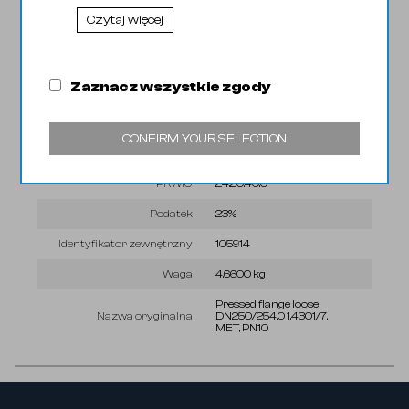
Czytaj więcej
Kod CN
73072100
Wyróżnik
0345
Zaznacz wszystkie zgody
Kod EAN
31109048
KGO
0.00 zł
CONFIRM YOUR SELECTION
Lokalizacja
1/1
PKWIU
24.20.40.0
Podatek
23%
Identyfikator zewnętrzny
105914
Waga
4.6600 kg
Pressed flange loose
Nazwa oryginalna
DN250/254,0 1.4301/7,
MET, PN10