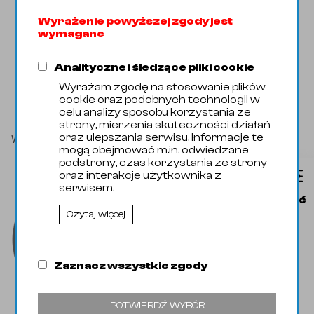
Wyrażenie powyższej zgody jest
wymagane
Analityczne i śledzące pliki cookie
Wyrażam zgodę na stosowanie plików
cookie oraz podobnych technologii w
celu analizy sposobu korzystania ze
strony, mierzenia skuteczności działań
oraz ulepszania serwisu. Informacje te
Wszystko
/
Domyślna
🡒
mogą obejmować m.in. odwiedzane
podstrony, czas korzystania ze strony
oraz interakcje użytkownika z
serwisem.
Produkt
Dostępność
Czytaj więcej
Zaznacz wszystkie zgody
POTWIERDŹ WYBÓR