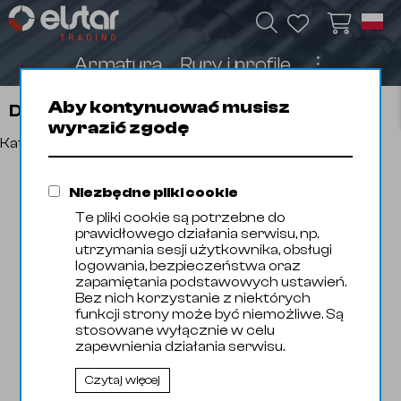
Armatura
Rury i profile
︙
Aby kontynuować musisz
Domyślna
wyrazić zgodę
Katalog produktów
Niezbędne pliki cookie
Te pliki cookie są potrzebne do
prawidłowego działania serwisu, np.
utrzymania sesji użytkownika, obsługi
logowania, bezpieczeństwa oraz
zapamiętania podstawowych ustawień.
Bez nich korzystanie z niektórych
funkcji strony może być niemożliwe. Są
stosowane wyłącznie w celu
zapewnienia działania serwisu.
Czytaj więcej