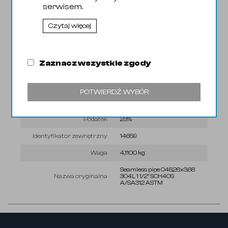
serwisem.
Kod Celny
73044100
Czytaj więcej
Wyróżnik
05h8
Kod EAN
58015012
Zaznacz wszystkie zgody
KGO
0,00 zł
Lokalizacja
1/1
POTWIERDŹ WYBÓR
PKWIU
24.20.13.0
Podatek
23%
Identyfikator zewnętrzny
14659
Waga
4,1100 kg
Seamless pipe 048,26x3,68
Nazwa oryginalna
304L 1 1/2" SCH40S
A/SA312 ASTM