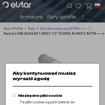
Armatura
Rury i profile
︙
Rury i Profile
/
Rury
/
Rura bez szwu wg ASTM
🡐
/
Rura b/s 048,26x03,68 1.43061 1/2" SCH40S A/SA312 ASTM
🡒
Aby kontynuować musisz
wyrazić zgodę
Niezbędne pliki cookie
Te pliki cookie są potrzebne do