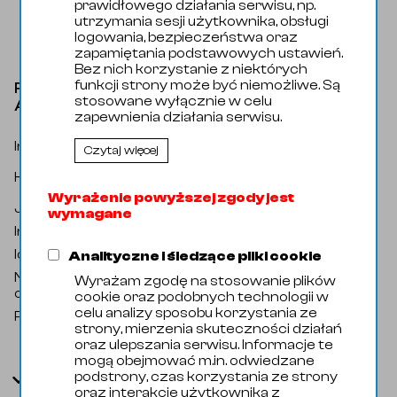
prawidłowego działania serwisu, np.
utrzymania sesji użytkownika, obsługi
logowania, bezpieczeństwa oraz
zapamiętania podstawowych ustawień.
Bez nich korzystanie z niektórych
funkcji strony może być niemożliwe. Są
Rura b/s 048,26x03,68 1.43061 1/2" SCH40S
stosowane wyłącznie w celu
A/SA312 ASTM
zapewnienia działania serwisu.
Indeks katalogowy
:
? R000142
Czytaj więcej
Rury i Profile / Rury / Rura bez szwu
Kategoria
:
wg ASTM
Wyrażenie powyższej zgody jest
Jednostka miary
:
Metr bieżący
wymagane
Indeks handlowy
:
58015012
Identyfikator zewnętrzny
:
14659
Analityczne i śledzące pliki cookie
Nazwa
Seamless pipe 048,26x3,68 304L 1
Wyrażam zgodę na stosowanie plików
oryginalna
:
1/2" SCH40S A/SA312 ASTM
cookie oraz podobnych technologii w
celu analizy sposobu korzystania ze
Producent
:
Domyślny
strony, mierzenia skuteczności działań
oraz ulepszania serwisu. Informacje te
mogą obejmować m.in. odwiedzane
podstrony, czas korzystania ze strony
Parametry
oraz interakcje użytkownika z