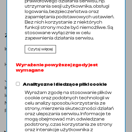
prawidłowego działania serwisu, np.
utrzymania sesji użytkownika, obsługi
logowania, bezpieczeństwa oraz
zapamiętania podstawowych ustawień.
Bez nich korzystanie z niektórych
funkcji strony może być niemożliwe. Są
stosowane wyłącznie w celu
Zawór klapowy GS DN100 pol 1.4301 C
zapewnienia działania serwisu.
Indeks katalogowy
:
ZAW-01804
Czytaj więcej
Armatura Spożywcza / Zawory /
Zawory klapowe / Zawór klapowy
Kategoria
:
Wyrażenie powyższej zgody jest
AZJATYCKI / Zawór klapowy
wymagane
AZJATYCKI gwint/spaw
Jednostka miary
:
Sztuka
Analityczne i śledzące pliki cookie
Indeks handlowy
:
13019013
Wyrażam zgodę na stosowanie plików
Identyfikator zewnętrzny
:
106335
cookie oraz podobnych technologii w
celu analizy sposobu korzystania ze
Nazwa oryginalna
:
BfV MW DIN DN100 304
strony, mierzenia skuteczności działań
Producent
:
Domyślny
oraz ulepszania serwisu. Informacje te
mogą obejmować m.in. odwiedzane
podstrony, czas korzystania ze strony
oraz interakcje użytkownika z