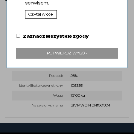
Parametry
serwisem.
Czytaj więcej
Kod Celny
84818085
Wyróżnik
01si3
Zaznacz wszystkie zgody
Kod EAN
13019013
KGO
0,00 zł
POTWIERDŹ WYBÓR
Lokalizacja
1/1
PKWIU
28.14.13.0
Podatek
23%
Identyfikator zewnętrzny
106335
Waga
1,3100 kg
Nazwa oryginalna
BfV MW DIN DN100 304