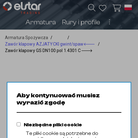
Armatura
Rury i profile
︙
Armatura Spożywcza
/
/
Zawór klapowy AZJATYCKI gwint/spaw
🡐
/
Zawór klapowy GS DN100 pol 1.4301 C
🡒
Aby kontynuować musisz
wyrazić zgodę
Niezbędne pliki cookie
Te pliki cookie są potrzebne do