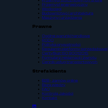
Przemysł stoczniowy i off shore
Przemysł energetyczny
Wodociągi
Budownictwo i architektura
Maszyny i urządzenia
Prawne
Ogólne warunki handlowe
RODO
Polityka prywatności
Regulamin platformy sprzedażowej
Certyfikat ISO 9001:2015
Formularz reklamacji i zwrotu
Cennik usług transportowych
Strefa klienta
B2B - zamów online
Baza wiedzy
FAQ
Kontrola Jakości
Kontakt