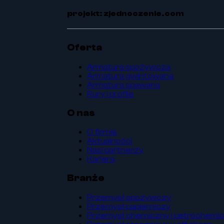
projekt: zjednoczenie.com
Oferta
Armatura spożywcza
Armatura gwintowana
Armatura spawana
Rury i profile
O nas
O firmie
Aktualności
Nasi partnerzy
Kariera
Branże
Przemysł spożywczy
Przemysł papierniczy
Przemysł chemiczny i petrochemi