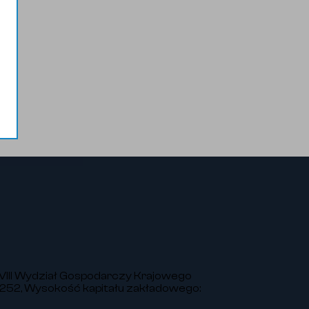
VIII Wydział Gospodarczy Krajowego
252, Wysokość kapitału zakładowego: