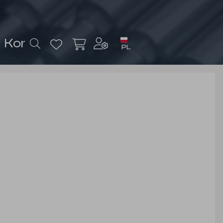
Kontakt
PL
Zaloguj się
lub
Zarejestruj się
Waluta
zł