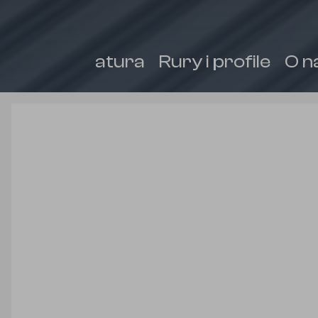
Armatura
Rury i profile
O n