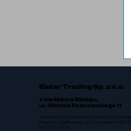
Elstar Trading Sp. z o.o.
z siedzibą w Elblągu,
ul. Michała Rosnowskiego 11
wpisana do Krajowego Rejestru Przedsi
Rejestru Sądowego pod numerem KRS 00
500000 PLN.