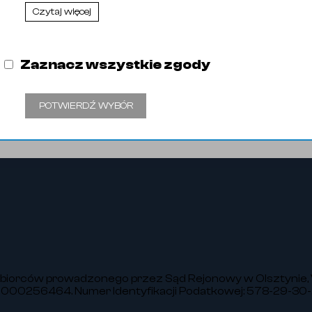
Czytaj więcej
Zaznacz wszystkie zgody
POTWIERDŹ WYBÓR
ębiorców prowadzonego przez Sąd Rejonowy w Olsztynie, 
00256464. Numer Identyfikacji Podatkowej: 578-29-30-