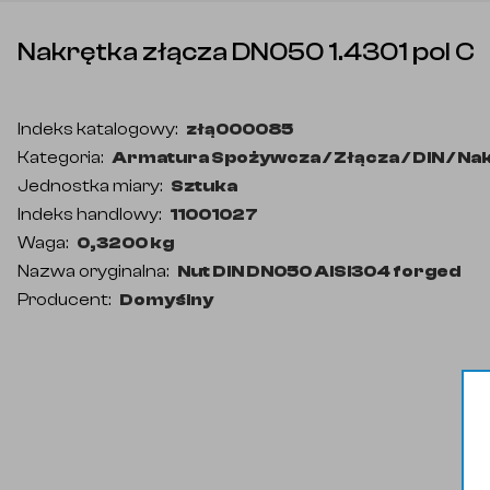
Nakrętka złącza DN050 1.4301 pol C
Indeks katalogowy
:
złą000085
Kategoria
:
Armatura Spożywcza / Złącza / DIN / Na
Jednostka miary
:
Sztuka
Indeks handlowy
:
11001027
Waga
:
0,3200 kg
Nazwa oryginalna
:
Nut DIN DN050 AISI304 forged
Producent
:
Domyślny