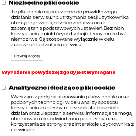
Niezbędne pliki cookie
Parametry
Te pliki cookie są potrzebne do prawidłowego
działania serwisu, np. utrzymania sesji użytkownika,
obsługi logowania, bezpieczeństwa oraz
zapamiętania podstawowych ustawień. Bez nich
Kod Celny
73181639
korzystanie z niektórych funkcji strony może być
niemożliwe. Są stosowane wyłącznie w celu
Wyróżnik
01si4
zapewnienia działania serwisu.
Kod EAN
11001027
Czytaj więcej
KGO
0,00 zł
Wyrażenie powyższej zgody jest wymagane
Lokalizacja
1.1.2
Analityczne i śledzące pliki cookie
PKWIU
24.20.40.0
Wyrażam zgodę na stosowanie plików cookie oraz
Podatek
23%
podobnych technologii w celu analizy sposobu
korzystania ze strony, mierzenia skuteczności
Identyfikator zewnętrzny
32218
działań oraz ulepszania serwisu. Informacje te mogą
obejmować m.in. odwiedzane podstrony, czas
Waga
0,3200 kg
korzystania ze strony oraz interakcje użytkownika z
serwisem.
Nazwa oryginalna
Nut DIN DN050 AISI304 fo