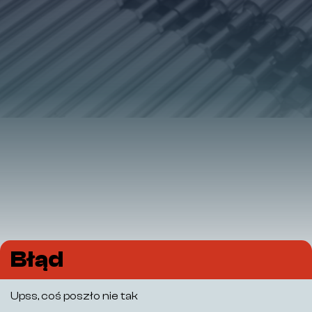
Błąd
Upss, coś poszło nie tak