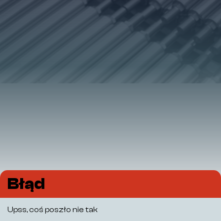
Błąd
Upss, coś poszło nie tak