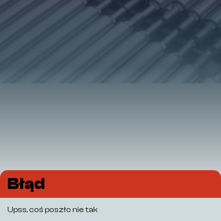
Błąd
Upss, coś poszło nie tak