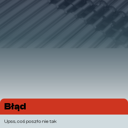
Błąd
Upss, coś poszło nie tak