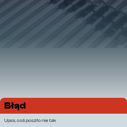
Błąd
Upss, coś poszło nie tak