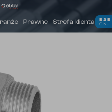
B2
ranże
Prawne
Strefa klienta
Kon
ON-
(
)