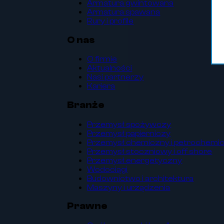
Armatura gwintowana
Armatura spawana
Rury i profile
O nas
O firmie
Aktualności
Nasi partnerzy
Kariera
Branże
Przemysł spożywczy
Przemysł papierniczy
Przemysł chemiczny i petrochemi
Przemysł stoczniowy i off shore
Przemysł energetyczny
Wodociągi
Budownictwo i architektura
Maszyny i urządzenia
Prawne