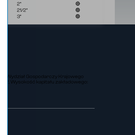
2"
🔴
21/2"
🟢
3"
🟢
VIII Wydział Gospodarczy Krajowego
252, Wysokość kapitału zakładowego: