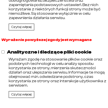
obsługi logowania, bezpieczeństwa oraz
🡓
21033008
AISI 316
zapamiętania podstawowych ustawień. Bez nich
🡓
21033009
AISI 316
korzystanie z niektórych funkcji strony może być
🡓
21033010
AISI 316
niemożliwe. Są stosowane wyłącznie w celu
zapewnienia działania serwisu.
Czytaj więcej
Wyrażenie powyższej zgody jest wymagane
Analityczne i śledzące pliki cookie
Wyrażam zgodę na stosowanie plików cookie oraz
ębiorców prowadzonego przez Sąd Rejonowy w Olsztynie, 
podobnych technologii w celu analizy sposobu
00256464. Numer Identyfikacji Podatkowej: 578-29-30-
korzystania ze strony, mierzenia skuteczności
działań oraz ulepszania serwisu. Informacje te mogą
obejmować m.in. odwiedzane podstrony, czas
korzystania ze strony oraz interakcje użytkownika z
serwisem.
Czytaj więcej