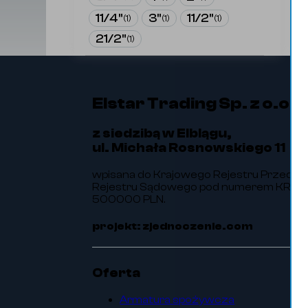
11/4"
3"
11/2"
(
1
)
(
1
)
(
1
)
21/2"
(
1
)
Elstar Trading Sp. z o.o.
z siedzibą w Elblągu,
ul. Michała Rosnowskiego 11
wpisana do Krajowego Rejestru Przedsi
Rejestru Sądowego pod numerem KRS 00
500000 PLN.
projekt: zjednoczenie.com
Oferta
Armatura spożywcza