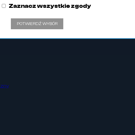
Zaznacz wszystkie zgody
POTWIERDŹ WYBÓR
czny