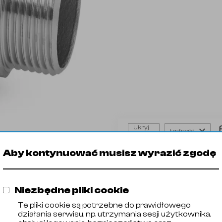
Ukryj
trafność
filtry
Złącze
Aby kontynuować musisz wyrazić zgodę
Produkt
Gatu
stożkowe
🡓
21033001
AISI 316
GW/GZ
🡓
21033002
AISI 316
🡓
21033004
AISI 316
Niezbędne pliki cookie
🡓
21033005
AISI 316
Te pliki cookie są potrzebne do prawidłowego
🡓
21033006
AISI 316
działania serwisu, np. utrzymania sesji użytkownika,
🡓
21033007
AISI 316