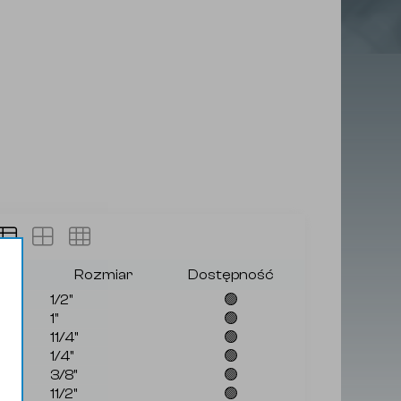
nek
Rozmiar
Dostępność
1/2"
🟢
1"
🟢
11/4"
🟢
1/4"
🟢
3/8"
🟢
11/2"
🟢