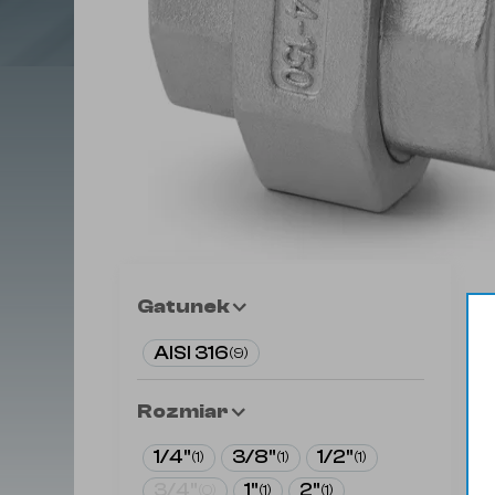
Gatunek
AISI 316
(
9
)
Rozmiar
1/4"
3/8"
1/2"
(
1
)
(
1
)
(
1
)
3/4"
1"
2"
(
0
)
(
1
)
(
1
)