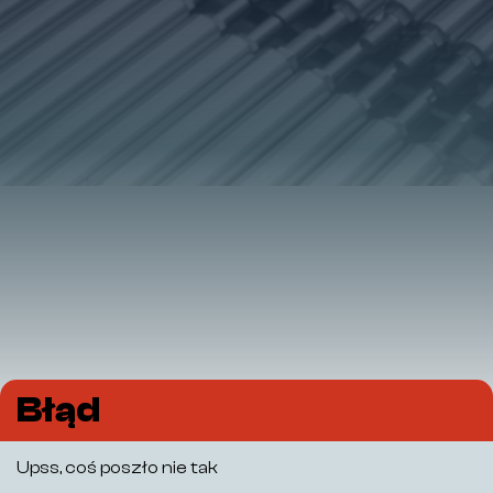
Błąd
Upss, coś poszło nie tak