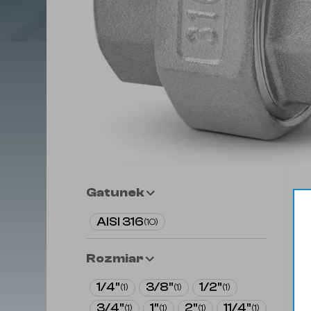
Gatunek
AISI 316
(
10
)
Rozmiar
1/4"
3/8"
1/2"
(
1
)
(
1
)
(
1
)
3/4"
1"
2"
11/4"
(
1
)
(
1
)
(
1
)
(
1
)