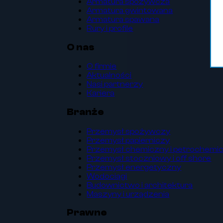
Armatura spożywcza
Armatura gwintowana
Armatura spawana
Rury i profile
O nas
O firmie
Aktualności
Nasi partnerzy
Kariera
Branże
Przemysł spożywczy
Przemysł papierniczy
Przemysł chemiczny i petrochemi
Przemysł stoczniowy i off shore
Przemysł energetyczny
Wodociągi
Budownictwo i architektura
Maszyny i urządzenia
Prawne