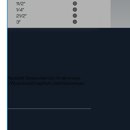
11/2"
🔴
1/4"
🟢
21/2"
🟢
3"
🟢
VIII Wydział Gospodarczy Krajowego
252, Wysokość kapitału zakładowego: