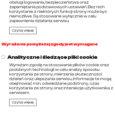
obsługi logowania, bezpieczeństwa oraz
🡓
21031007
AISI 316
zapamiętania podstawowych ustawień. Bez nich
🡓
21031009
AISI 316
korzystanie z niektórych funkcji strony może być
🡓
21031010
AISI 316
niemożliwe. Są stosowane wyłącznie w celu
🡓
21031011
AISI 316
zapewnienia działania serwisu.
Czytaj więcej
Wyrażenie powyższej zgody jest wymagane
Analityczne i śledzące pliki cookie
Wyrażam zgodę na stosowanie plików cookie oraz
ębiorców prowadzonego przez Sąd Rejonowy w Olsztynie, 
podobnych technologii w celu analizy sposobu
00256464. Numer Identyfikacji Podatkowej: 578-29-30-
korzystania ze strony, mierzenia skuteczności
działań oraz ulepszania serwisu. Informacje te mogą
obejmować m.in. odwiedzane podstrony, czas
korzystania ze strony oraz interakcje użytkownika z
serwisem.
Czytaj więcej