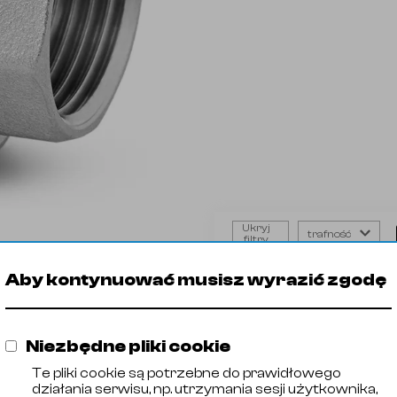
Ukryj
trafność
filtry
Złącze
Produkt
Gatu
stożkowe
Aby kontynuować musisz wyrazić zgodę
🡓
21031001
AISI 316
GW/GW
🡓
21031002
AISI 316
🡓
21031003
AISI 316
Niezbędne pliki cookie
🡓
21031004
AISI 316
🡓
21031005
AISI 316
Te pliki cookie są potrzebne do prawidłowego
działania serwisu, np. utrzymania sesji użytkownika,
🡓
21031006
AISI 316