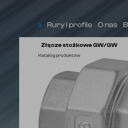
Armatura
Rury i profile
O nas
B
Złącze stożkowe GW/GW
Katalog produktów