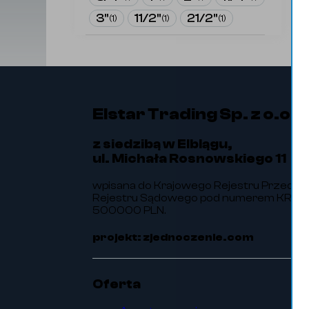
3"
11/2"
21/2"
(
1
)
(
1
)
(
1
)
Elstar Trading Sp. z o.o.
z siedzibą w Elblągu,
ul. Michała Rosnowskiego 11
wpisana do Krajowego Rejestru Przedsi
Rejestru Sądowego pod numerem KRS 00
500000 PLN.
projekt: zjednoczenie.com
Oferta