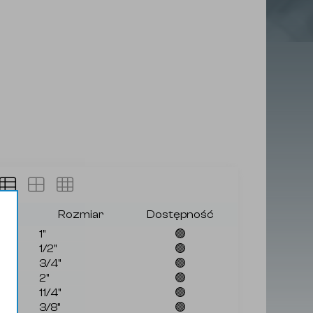
nek
Rozmiar
Dostępność
1"
🟢
1/2"
🟢
3/4"
🟢
2"
🟢
11/4"
🟢
3/8"
🟢