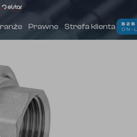
B2
ranże
Prawne
Strefa klienta
Kon
ON-
(
)