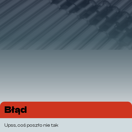
Błąd
Upss, coś poszło nie tak