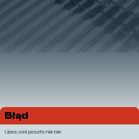
Błąd
Upss, coś poszło nie tak