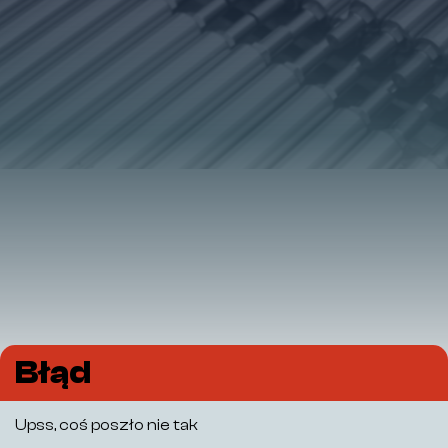
Błąd
Upss, coś poszło nie tak