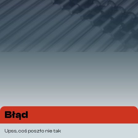
Błąd
Upss, coś poszło nie tak