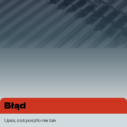
Błąd
Upss, coś poszło nie tak