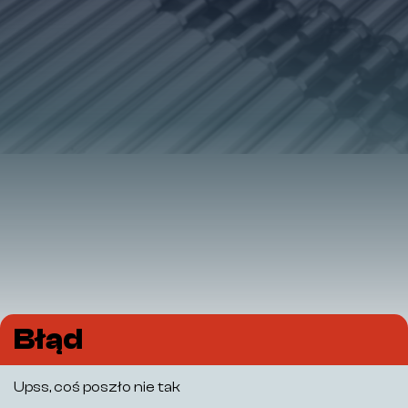
Błąd
Upss, coś poszło nie tak