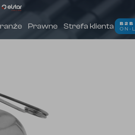
B2
ranże
Prawne
Strefa klienta
Kon
ON-
(
)