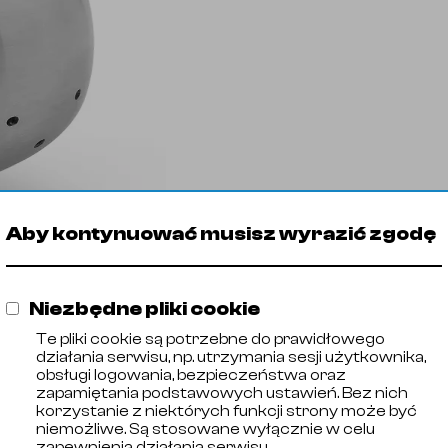
Aby kontynuować musisz wyrazić zgodę
Dysza na zawleczkę 180s
Niezbędne pliki cookie
Te pliki cookie są potrzebne do prawidłowego
działania serwisu, np. utrzymania sesji użytkownika,
obsługi logowania, bezpieczeństwa oraz
zapamiętania podstawowych ustawień. Bez nich
korzystanie z niektórych funkcji strony może być
niemożliwe. Są stosowane wyłącznie w celu
zapewnienia działania serwisu.