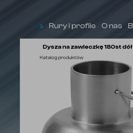
Armatura
Rury i profile
O nas
B
Dysza na zawleczkę 180st dół
Katalog produktów