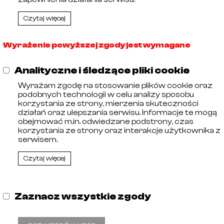
Czytaj więcej
Wyrażenie powyższej zgody jest wymagane
ębiorców prowadzonego przez Sąd Rejonowy w Olsztynie, 
00256464. Numer Identyfikacji Podatkowej: 578-29-30-
Analityczne i śledzące pliki cookie
Wyrażam zgodę na stosowanie plików cookie oraz
podobnych technologii w celu analizy sposobu
korzystania ze strony, mierzenia skuteczności
działań oraz ulepszania serwisu. Informacje te mogą
obejmować m.in. odwiedzane podstrony, czas
korzystania ze strony oraz interakcje użytkownika z
serwisem.
Czytaj więcej
Zaznacz wszystkie zgody