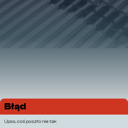
Błąd
Upss, coś poszło nie tak