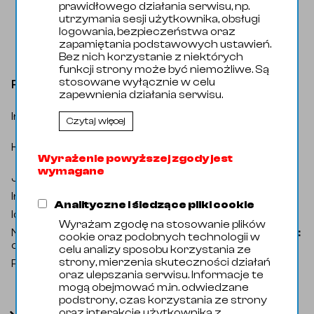
prawidłowego działania serwisu, np.
utrzymania sesji użytkownika, obsługi
logowania, bezpieczeństwa oraz
zapamiętania podstawowych ustawień.
Bez nich korzystanie z niektórych
funkcji strony może być niemożliwe. Są
stosowane wyłącznie w celu
Rura 139,7x3,0 1.4404 EN10217-7 nw
zapewnienia działania serwisu.
Indeks katalogowy
:
? R000910
Czytaj więcej
Rury i Profile / Rury / Rury ze szwem /
Kategoria
:
Rura ze szwem instalacyjna wg EN
Wyrażenie powyższej zgody jest
10217-7
wymagane
Jednostka miary
:
Metr bieżący
Indeks handlowy
:
58214440
Analityczne i śledzące pliki cookie
Identyfikator zewnętrzny
:
107843
Wyrażam zgodę na stosowanie plików
Nazwa
Pipe 139,7x3,0 316L EN10217-7 not
cookie oraz podobnych technologii w
oryginalna
:
annealed
celu analizy sposobu korzystania ze
strony, mierzenia skuteczności działań
Producent
:
Domyślny
oraz ulepszania serwisu. Informacje te
mogą obejmować m.in. odwiedzane
podstrony, czas korzystania ze strony
oraz interakcje użytkownika z