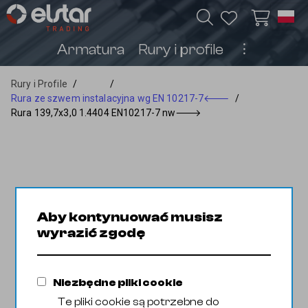
Armatura
Rury i profile
︙
Rury i Profile
/
/
Rura ze szwem instalacyjna wg EN 10217-7
🡐
/
Rura 139,7x3,0 1.4404 EN10217-7 nw
🡒
Aby kontynuować musisz
wyrazić zgodę
Niezbędne pliki cookie
Te pliki cookie są potrzebne do