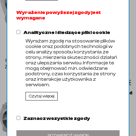
Wyrażenie powyższej zgody jest
wymagane
Analityczne i śledzące pliki cookie
Wyrażam zgodę na stosowanie plików
cookie oraz podobnych technologii w
celu analizy sposobu korzystania ze
strony, mierzenia skuteczności działań
Wszystko
/
/
Pozostałe zawory
🡐
/
oraz ulepszania serwisu. Informacje te
Zawór kulowy
🡒
mogą obejmować m.in. odwiedzane
podstrony, czas korzystania ze strony
oraz interakcje użytkownika z
serwisem.
Produkt
Dostępność
Czytaj więcej
Zaznacz wszystkie zgody
POTWIERDŹ WYBÓR