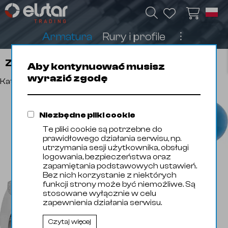
Armatura
Rury i profile
︙
Zawór kulowy
Aby kontynuować musisz
wyrazić zgodę
Katalog produktów
Niezbędne pliki cookie
Te pliki cookie są potrzebne do
prawidłowego działania serwisu, np.
utrzymania sesji użytkownika, obsługi
logowania, bezpieczeństwa oraz
zapamiętania podstawowych ustawień.
Bez nich korzystanie z niektórych
funkcji strony może być niemożliwe. Są
stosowane wyłącznie w celu
zapewnienia działania serwisu.
Czytaj więcej