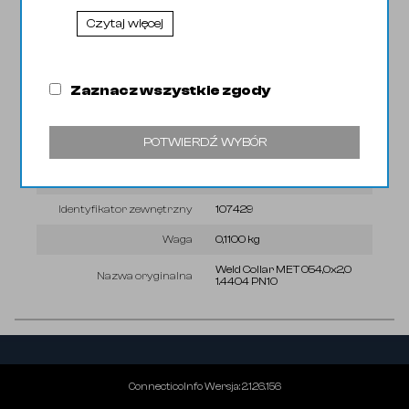
Czytaj więcej
Wyróżnik
0345
Kod EAN
31002022
Zaznacz wszystkie zgody
KGO
0,00 zł
Lokalizacja
1/1
POTWIERDŹ WYBÓR
PKWIU
24.20.40.0
Podatek
23%
Identyfikator zewnętrzny
107429
Waga
0,1100 kg
Weld Collar MET 054,0x2,0
Nazwa oryginalna
1.4404 PN10
ConnecticoInfo
Wersja
:
2.1.26.156