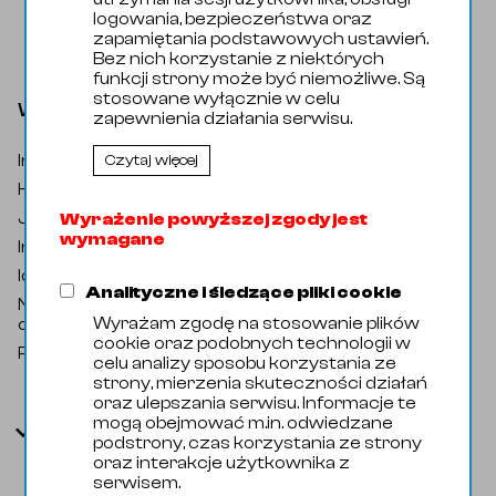
logowania, bezpieczeństwa oraz
zapamiętania podstawowych ustawień.
Bez nich korzystanie z niektórych
funkcji strony może być niemożliwe. Są
stosowane wyłącznie w celu
Wywijka 054,0 x 2.0 1.4404
zapewnienia działania serwisu.
Indeks katalogowy
:
złą002358
Czytaj więcej
Kategoria
:
Armatura Spawana / Wywijka
Jednostka miary
:
Sztuka
Wyrażenie powyższej zgody jest
wymagane
Indeks handlowy
:
31002022
Identyfikator zewnętrzny
:
107429
Analityczne i śledzące pliki cookie
Nazwa
Weld Collar MET 054,0x2,0
Wyrażam zgodę na stosowanie plików
oryginalna
:
1.4404 PN10
cookie oraz podobnych technologii w
Producent
:
Domyślny
celu analizy sposobu korzystania ze
strony, mierzenia skuteczności działań
oraz ulepszania serwisu. Informacje te
mogą obejmować m.in. odwiedzane
Parametry
podstrony, czas korzystania ze strony
oraz interakcje użytkownika z
serwisem.
Kod Celny
73072390