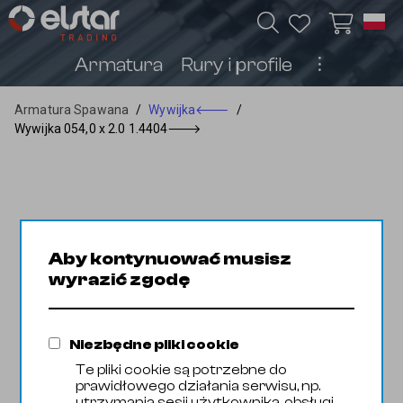
Armatura
Rury i profile
︙
Armatura Spawana
/
Wywijka
🡐
/
Wywijka 054,0 x 2.0 1.4404
🡒
Aby kontynuować musisz
wyrazić zgodę
Niezbędne pliki cookie
Te pliki cookie są potrzebne do
prawidłowego działania serwisu, np.
utrzymania sesji użytkownika, obsługi