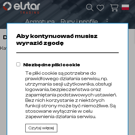
Armatura
Rury i profile
︙
Aby kontynuować musisz
Domyślna
wyrazić zgodę
Katalog produktów
Niezbędne pliki cookie
Te pliki cookie są potrzebne do
prawidłowego działania serwisu, np.
utrzymania sesji użytkownika, obsługi
logowania, bezpieczeństwa oraz
zapamiętania podstawowych ustawień.
Bez nich korzystanie z niektórych
funkcji strony może być niemożliwe. Są
stosowane wyłącznie w celu
zapewnienia działania serwisu.
Czytaj więcej