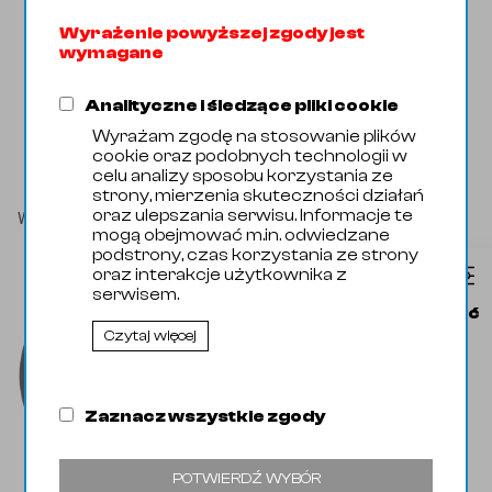
Wyrażenie powyższej zgody jest
wymagane
Analityczne i śledzące pliki cookie
Wyrażam zgodę na stosowanie plików
cookie oraz podobnych technologii w
celu analizy sposobu korzystania ze
strony, mierzenia skuteczności działań
oraz ulepszania serwisu. Informacje te
Wszystko
/
Domyślna
🡒
mogą obejmować m.in. odwiedzane
podstrony, czas korzystania ze strony
oraz interakcje użytkownika z
serwisem.
Produkt
Dostępność
Czytaj więcej
Zaznacz wszystkie zgody
POTWIERDŹ WYBÓR