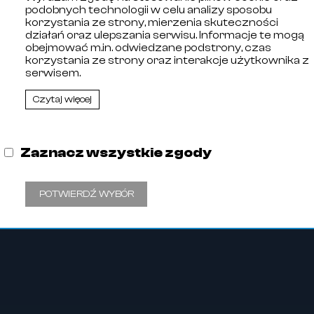
podobnych technologii w celu analizy sposobu
korzystania ze strony, mierzenia skuteczności
działań oraz ulepszania serwisu. Informacje te mogą
obejmować m.in. odwiedzane podstrony, czas
korzystania ze strony oraz interakcje użytkownika z
serwisem.
Czytaj więcej
ębiorców prowadzonego przez Sąd Rejonowy w Olsztynie, 
Zaznacz wszystkie zgody
00256464. Numer Identyfikacji Podatkowej: 578-29-30-
POTWIERDŹ WYBÓR