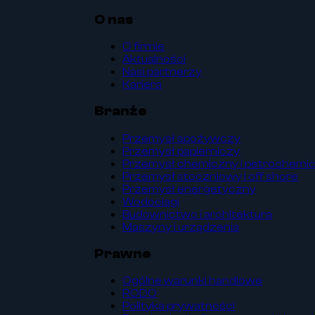
O nas
O firmie
Aktualności
Nasi partnerzy
Kariera
Branże
Przemysł spożywczy
Przemysł papierniczy
Przemysł chemiczny i petrochemi
Przemysł stoczniowy i off shore
Przemysł energetyczny
Wodociągi
Budownictwo i architektura
Maszyny i urządzenia
Prawne
Ogólne warunki handlowe
RODO
Polityka prywatności