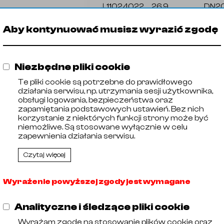
🡓
11024022
26,9
DN2
🡓
11022018
38,1
DN4
🡓
11021088
254
DN2
Aby kontynuować musisz wyrazić zgodę
🡓
11021106
13
DN1
Niezbędne pliki cookie
Z
Te pliki cookie są potrzebne do prawidłowego
działania serwisu, np. utrzymania sesji użytkownika,
obsługi logowania, bezpieczeństwa oraz
zapamiętania podstawowych ustawień. Bez nich
korzystanie z niektórych funkcji strony może być
niemożliwe. Są stosowane wyłącznie w celu
zapewnienia działania serwisu.
Czytaj więcej
Wyrażenie powyższej zgody jest wymagane
Analityczne i śledzące pliki cookie
Wyrażam zgodę na stosowanie plików cookie oraz