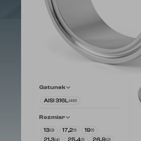
Gatunek
AISI 316L
(
49
)
Rozmiar
13
17,2
19
(
3
)
(
1
)
(
1
)
21,3
25,4
26,9
(
4
)
(
1
)
(
2
)