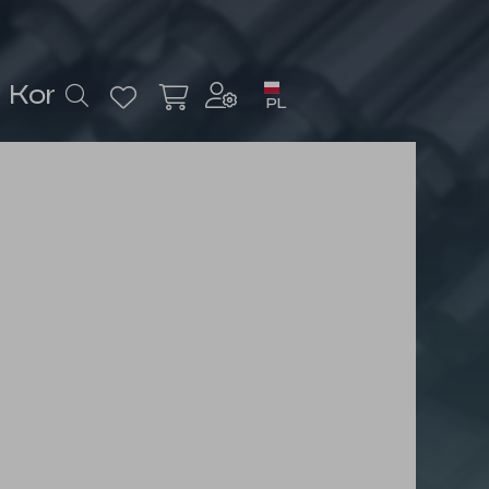
Kontakt
PL
Zaloguj się
lub
Zarejestruj się
Waluta
zł