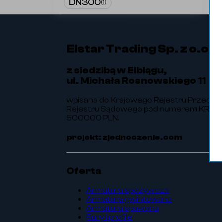
DN300
(
1
)
Elstar Trading Sp. z o.o.
z siedzibą w Elblągu,
ul. Michała Rosnowskiego 11
wpisana do Krajowego Rejestru Przedsi
Rejestru Sądowego pod numerem KRS 00
500000 PLN.
projekt: zjednoczenie.com
Oferta
Armatura spożywcza
Armatura gwintowana
Armatura spawana
Rury i profile