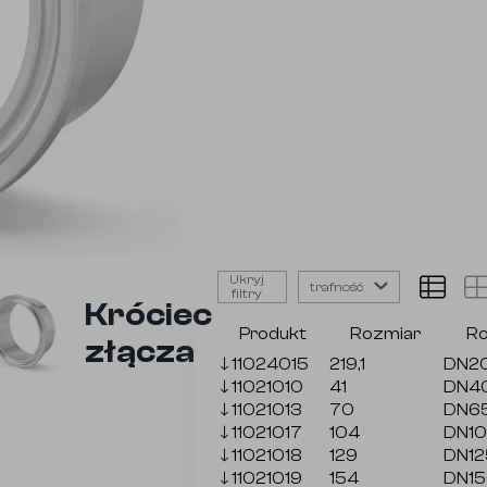
Ukryj
trafność
filtry
Króciec
Produkt
Rozmiar
Ro
złącza
🡓
11024015
219,1
DN2
🡓
11021010
41
DN4
🡓
11021013
70
DN6
🡓
11021017
104
DN1
🡓
11021018
129
DN12
🡓
11021019
154
DN1