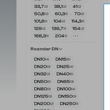
33,7
38,1
41
(
2
)
(
2
)
(
2
)
50,8
60,3
70
(
2
)
(
1
)
(
2
)
101,6
104
114,3
(
1
)
(
2
)
(
1
)
129
139,7
154
(
2
)
(
1
)
(
2
)
168,3
204
· · ·
(
1
)
(
1
)
Rozmiar DN
DN10
DN15
(
4
)
(
5
)
DN20
DN25
(
3
)
(
4
)
DN32
DN40
(
2
)
(
5
)
DN50
DN65
(
5
)
(
3
)
DN80
DN100
(
3
)
(
4
)
DN125
DN150
(
3
)
(
3
)
DN200
DN250
(
2
)
(
1
)