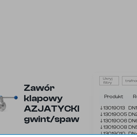
Ukryj
trafno
filtry
Zawór
klapowy
Produkt
R
AZJATYCKI
🡓
13019013
DN
🡓
13019005
DN
gwint/spaw
🡓
13019006
DN
🡓
13019008
DN
🡓
13019010
DN