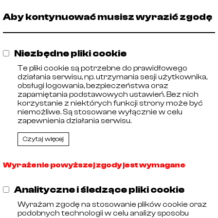
🡓
13019011
DN
Aby kontynuować musisz wyrazić zgodę
Niezbędne pliki cookie
Te pliki cookie są potrzebne do prawidłowego
działania serwisu, np. utrzymania sesji użytkownika,
obsługi logowania, bezpieczeństwa oraz
zapamiętania podstawowych ustawień. Bez nich
korzystanie z niektórych funkcji strony może być
niemożliwe. Są stosowane wyłącznie w celu
zapewnienia działania serwisu.
Czytaj więcej
Wyrażenie powyższej zgody jest wymagane
Analityczne i śledzące pliki cookie
Wyrażam zgodę na stosowanie plików cookie oraz
podobnych technologii w celu analizy sposobu