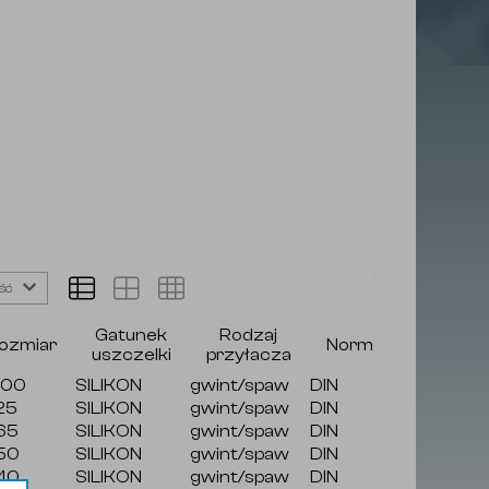
ść
Gatunek
Rodzaj
ozmiar
Norma
Rączk
uszczelki
przyłacza
100
SILIKON
gwint/spaw
DIN
bezstopn
25
SILIKON
gwint/spaw
DIN
bezstopn
65
SILIKON
gwint/spaw
DIN
bezstopn
50
SILIKON
gwint/spaw
DIN
bezstopn
40
SILIKON
gwint/spaw
DIN
bezstopn