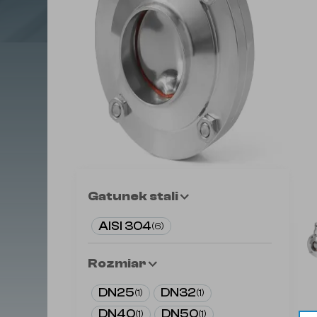
Gatunek stali
AISI 304
(
6
)
Rozmiar
DN25
DN32
(
1
)
(
1
)
DN40
DN50
(
1
)
(
1
)