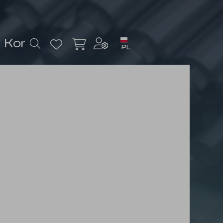
Kontakt
PL
Zaloguj się
lub
Zarejestruj się
Waluta
zł