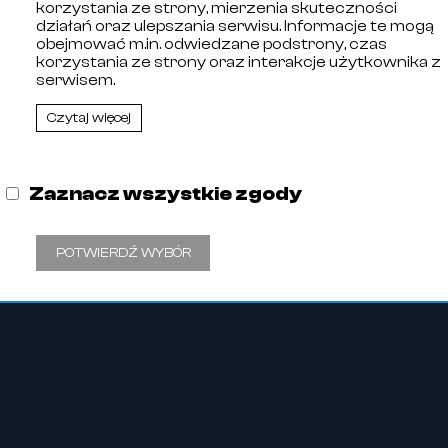
korzystania ze strony, mierzenia skuteczności
działań oraz ulepszania serwisu. Informacje te mogą
obejmować m.in. odwiedzane podstrony, czas
korzystania ze strony oraz interakcje użytkownika z
serwisem.
Czytaj więcej
ębiorców prowadzonego przez Sąd Rejonowy w Olsztynie, 
00256464. Numer Identyfikacji Podatkowej: 578-29-30-
Zaznacz wszystkie zgody
POTWIERDŹ WYBÓR