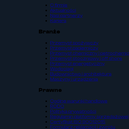
O firmie
Aktualności
Nasi partnerzy
Kariera
Branże
Przemysł spożywczy
Przemysł papierniczy
Przemysł chemiczny i petrochemi
Przemysł stoczniowy i off shore
Przemysł energetyczny
Wodociągi
Budownictwo i architektura
Maszyny i urządzenia
Prawne
Ogólne warunki handlowe
RODO
Polityka prywatności
Regulamin platformy sprzedażowej
Certyfikat ISO 9001:2015
Formularz reklamacji i zwrotu