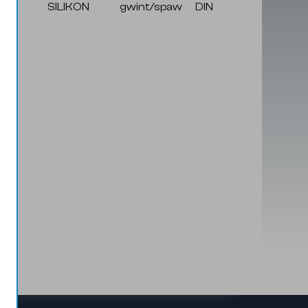
32
SILIKON
gwint/spaw
DIN
bezstopn