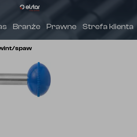
as
Branże
Prawne
Strefa klienta
(
)
wint/spaw