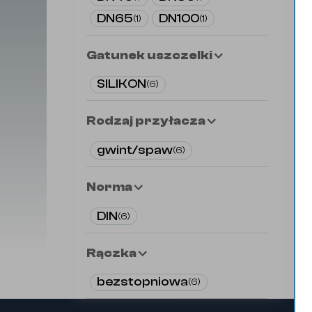
DN65
DN100
(
1
)
(
1
)
Gatunek uszczelki
SILIKON
(
6
)
Rodzaj przyłacza
gwint/spaw
(
6
)
Norma
DIN
(
6
)
Rączka
bezstopniowa
(
6
)