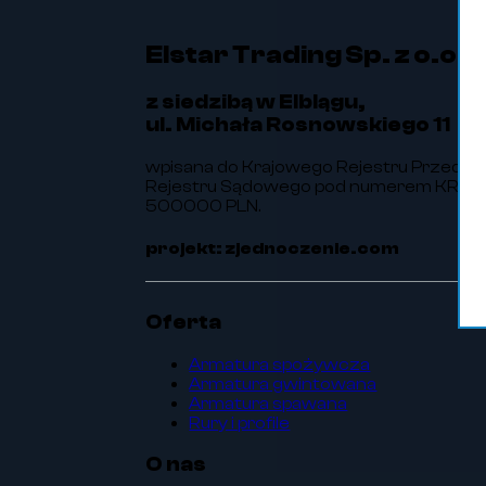
Elstar Trading Sp. z o.o.
z siedzibą w Elblągu,
ul. Michała Rosnowskiego 11
wpisana do Krajowego Rejestru Przedsi
Rejestru Sądowego pod numerem KRS 00
500000 PLN.
projekt: zjednoczenie.com
Oferta
Armatura spożywcza
Armatura gwintowana
Armatura spawana
Rury i profile
O nas