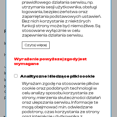
prawidłowego działania serwisu, np.
utrzymania sesji użytkownika, obsługi
logowania, bezpieczeństwa oraz
zapamiętania podstawowych ustawień.
Bez nich korzystanie z niektórych
funkcji strony może być niemożliwe. Są
stosowane wyłącznie w celu
Rura DN050 52x1,5 CC 1.4301/07 EN10357
zapewnienia działania serwisu.
Indeks katalogowy
:
R11116101300
Czytaj więcej
Rury i Profile / Rury / Rury ze szwem /
Kategoria
:
Rura ze szwem spożywcza wg EN
Wyrażenie powyższej zgody jest
10357
wymagane
Jednostka miary
:
Metr bieżący
Indeks handlowy
:
58101001
Analityczne i śledzące pliki cookie
Identyfikator zewnętrzny
:
12266
Wyrażam zgodę na stosowanie plików
Nazwa
Pipe DN050 52x1,5 CC 1.4301/07
cookie oraz podobnych technologii w
oryginalna
:
EN10357
celu analizy sposobu korzystania ze
strony, mierzenia skuteczności działań
Producent
:
Domyślny
oraz ulepszania serwisu. Informacje te
mogą obejmować m.in. odwiedzane
podstrony, czas korzystania ze strony
oraz interakcje użytkownika z