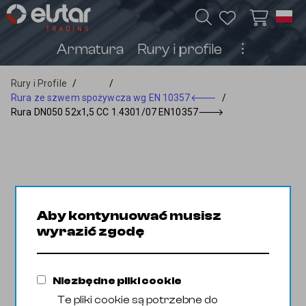
Armatura
Rury i profile
︙
Rury i Profile
/
/
Rura ze szwem spożywcza wg EN 10357
🡐
/
Rura DN050 52x1,5 CC 1.4301/07 EN10357
🡒
Aby kontynuować musisz
wyrazić zgodę
Niezbędne pliki cookie
Te pliki cookie są potrzebne do