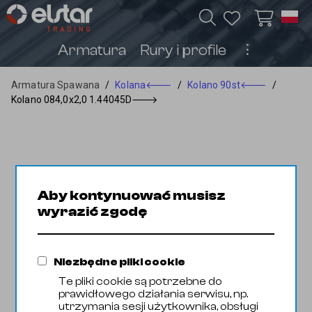
Armatura
Rury i profile
︙
Armatura Spawana
/
Kolana
🡐
/
Kolano 90st
🡐
/
Kolano 084,0x2,0 1.44045D
🡒
Aby kontynuować musisz
wyrazić zgodę
Niezbędne pliki cookie
Te pliki cookie są potrzebne do
prawidłowego działania serwisu, np.
utrzymania sesji użytkownika, obsługi