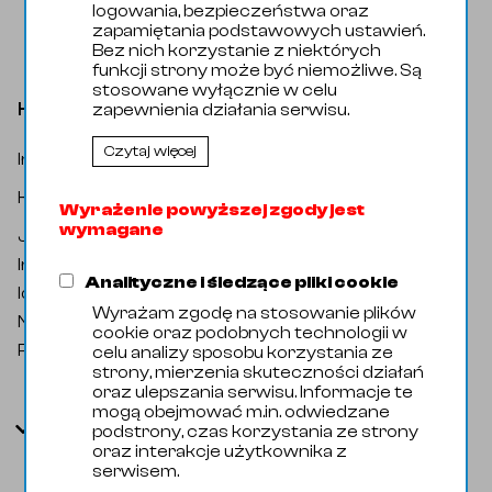
logowania, bezpieczeństwa oraz
zapamiętania podstawowych ustawień.
Bez nich korzystanie z niektórych
funkcji strony może być niemożliwe. Są
stosowane wyłącznie w celu
Kolano 084,0x2,0 1.44045D
zapewnienia działania serwisu.
Czytaj więcej
Indeks katalogowy
:
3.002177
Armatura Spawana / Kolana / Kolano
Kategoria
:
90st
Wyrażenie powyższej zgody jest
wymagane
Jednostka miary
:
Sztuka
Indeks handlowy
:
32019023
Analityczne i śledzące pliki cookie
Identyfikator zewnętrzny
:
107909
Wyrażam zgodę na stosowanie plików
Nazwa oryginalna
:
Elbow 084,0x2,0 1.4404 5D
cookie oraz podobnych technologii w
Producent
:
Domyślny
celu analizy sposobu korzystania ze
strony, mierzenia skuteczności działań
oraz ulepszania serwisu. Informacje te
mogą obejmować m.in. odwiedzane
Parametry
podstrony, czas korzystania ze strony
oraz interakcje użytkownika z
serwisem.
Kod Celny
73072310