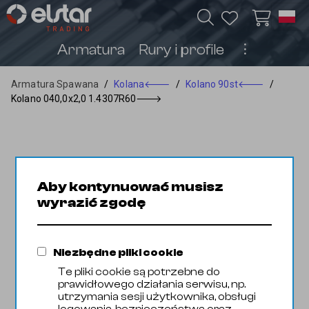
Armatura
Rury i profile
︙
Armatura Spawana
/
Kolana
🡐
/
Kolano 90st
🡐
/
Kolano 040,0x2,0 1.4307R60
🡒
Aby kontynuować musisz
wyrazić zgodę
Niezbędne pliki cookie
Te pliki cookie są potrzebne do
prawidłowego działania serwisu, np.
utrzymania sesji użytkownika, obsługi