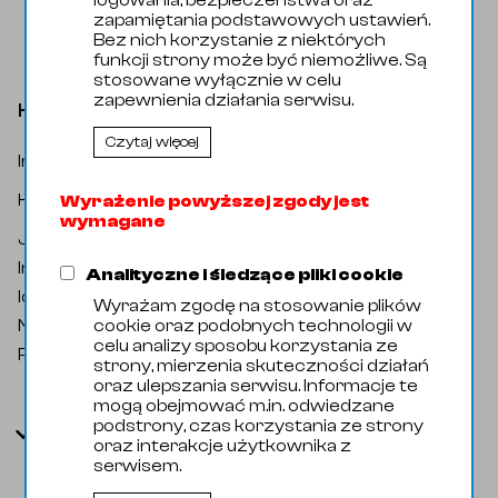
logowania, bezpieczeństwa oraz
zapamiętania podstawowych ustawień.
Bez nich korzystanie z niektórych
funkcji strony może być niemożliwe. Są
stosowane wyłącznie w celu
zapewnienia działania serwisu.
Kolano 040,0x2,0 1.4307R60
Czytaj więcej
Indeks katalogowy
:
3.001387
Armatura Spawana / Kolana / Kolano
Kategoria
:
Wyrażenie powyższej zgody jest
90st
wymagane
Jednostka miary
:
Sztuka
Indeks handlowy
:
32011140
Analityczne i śledzące pliki cookie
Identyfikator zewnętrzny
:
108090
Wyrażam zgodę na stosowanie plików
cookie oraz podobnych technologii w
Nazwa oryginalna
:
Elbow 040,0x2,0 1.4307 R60
celu analizy sposobu korzystania ze
Producent
:
Domyślny
strony, mierzenia skuteczności działań
oraz ulepszania serwisu. Informacje te
mogą obejmować m.in. odwiedzane
podstrony, czas korzystania ze strony
Parametry
oraz interakcje użytkownika z
serwisem.
Kod Celny
73072310