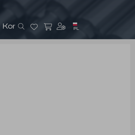
Kontakt
PL
Zaloguj się
lub
Zarejestruj się
Waluta
zł