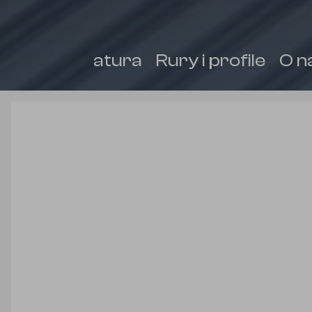
Armatura
Rury i profile
O n