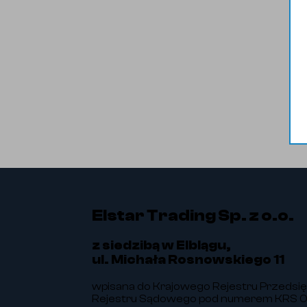
Elstar Trading Sp. z o.o.
z siedzibą w Elblągu,
ul. Michała Rosnowskiego 11
wpisana do Krajowego Rejestru Przedsi
Rejestru Sądowego pod numerem KRS 00