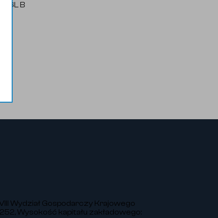
316L B
VIII Wydział Gospodarczy Krajowego
252, Wysokość kapitału zakładowego: