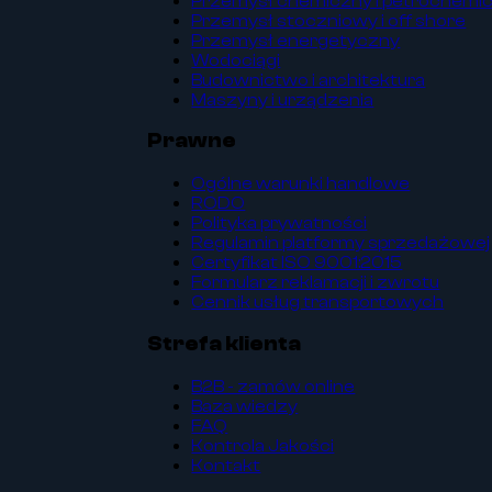
Przemysł chemiczny i petrochemi
Przemysł stoczniowy i off shore
Przemysł energetyczny
Wodociągi
Budownictwo i architektura
Maszyny i urządzenia
Prawne
Ogólne warunki handlowe
RODO
Polityka prywatności
Regulamin platformy sprzedażowej
Certyfikat ISO 9001:2015
Formularz reklamacji i zwrotu
Cennik usług transportowych
Strefa klienta
B2B - zamów online
Baza wiedzy
FAQ
Kontrola Jakości
Kontakt