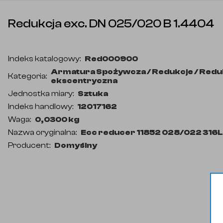
Redukcja exc. DN 025/020 B 1.4404
Indeks katalogowy
:
Red000900
Armatura Spożywcza / Redukcje / Redu
Kategoria
:
ekscentryczna
Jednostka miary
:
Sztuka
Indeks handlowy
:
12017162
Waga
:
0,0300 kg
Nazwa oryginalna
:
Ecc reducer 11852 028/022 316L 
Producent
:
Domyślny