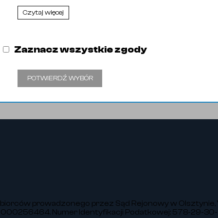
Nazwa oryginalna
Ecc reducer 11852 028/022 
Czytaj więcej
Zaznacz wszystkie zgody
POTWIERDŹ WYBÓR
ębiorców prowadzonego przez Sąd Rejonowy w Olsztynie, 
00256464. Numer Identyfikacji Podatkowej: 578-29-30-