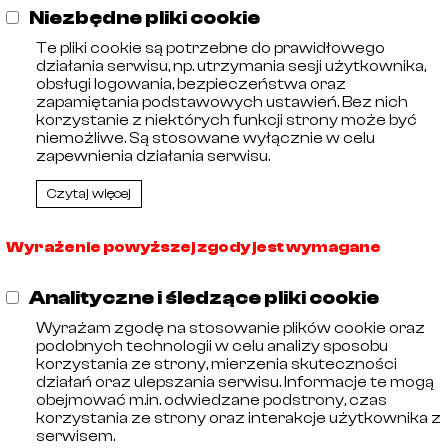
Niezbędne pliki cookie
Parametry
Te pliki cookie są potrzebne do prawidłowego
działania serwisu, np. utrzymania sesji użytkownika,
obsługi logowania, bezpieczeństwa oraz
zapamiętania podstawowych ustawień. Bez nich
Kod Celny
73072390
korzystanie z niektórych funkcji strony może być
niemożliwe. Są stosowane wyłącznie w celu
Wyróżnik
01skr
zapewnienia działania serwisu.
Kod EAN
12017162
Czytaj więcej
KGO
0,00 zł
Wyrażenie powyższej zgody jest wymagane
Lokalizacja
1/1
Analityczne i śledzące pliki cookie
PKWIU
24.20.40.0
Wyrażam zgodę na stosowanie plików cookie oraz
Podatek
23%
podobnych technologii w celu analizy sposobu
korzystania ze strony, mierzenia skuteczności
działań oraz ulepszania serwisu. Informacje te mogą
Identyfikator zewnętrzny
106630
obejmować m.in. odwiedzane podstrony, czas
korzystania ze strony oraz interakcje użytkownika z
Waga
0,0300 kg
serwisem.