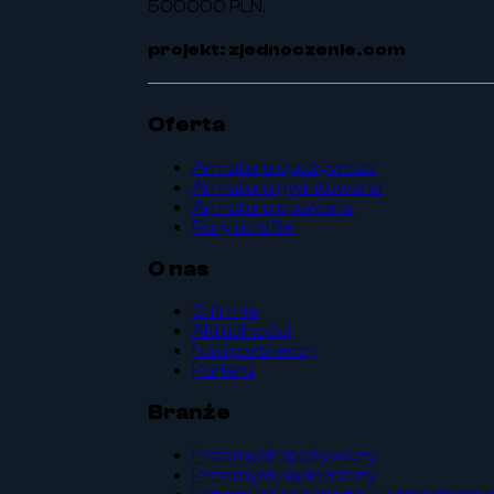
500000 PLN.
projekt: zjednoczenie.com
Oferta
Armatura spożywcza
Armatura gwintowana
Armatura spawana
Rury i profile
O nas
O firmie
Aktualności
Nasi partnerzy
Kariera
Branże
Przemysł spożywczy
Przemysł papierniczy